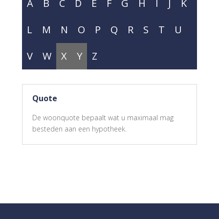
A
B
C
D
E
F
G
H
I
J
K
L
M
N
O
P
Q
R
S
T
U
V
W
X
Y
Z
Quote
De woonquote bepaalt wat u maximaal mag
besteden aan een hypotheek.