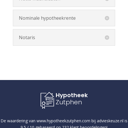
Nominale hypotheekrente
Notaris
Hypotheek
Zutphen
De waardering van
www.hypotheekzutphen.com
bij
advieskeuze.nl
is
9.5
/
10
gebaseerd op
232
klant beoordelingen!