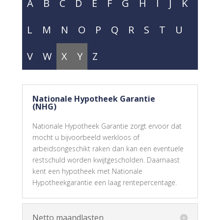
A
B
C
D
E
F
G
H
I
J
K
L
M
N
O
P
Q
R
S
T
U
V
W
X
Y
Z
Nationale Hypotheek Garantie
(NHG)
Nationale Hypotheek Garantie zorgt ervoor dat
mocht u bijvoorbeeld werkloos of
arbeidsongeschikt raken dan kan een eventuele
restschuld worden kwijtgescholden. Daarnaast
kent een hypotheek met Nationale
Hypotheekgarantie een laag rentepercentage.
Netto maandlasten